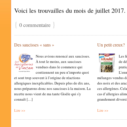
Voici les trouvailles du mois de juillet 2017
{
}
0 commentaire
Des saucisses « sans »
Un petit creux?
Nous avions renoncé aux saucisses.
Les f
À tout le moins, aux saucisses
de dé
vendues dans le commerce qui
prati
contiennent un peu n’importe quoi
L’enn
et sont trop souvent à l’origine de réactions
mélanges vendus d
allergiques inexplicables. Depuis plus de dix ans,
des noix et des ara
nous préparons donc nos saucisses à la maison. La
ces allergènes. Cel
recette nous vient de ma tante Gisèle qui s’y
cas d’allergies alime
connaît […]
grandement diversif
Lire >>
Lire >>