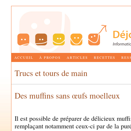
ACCUEIL
À PROPOS
ARTICLES
RECETTES
RES
Trucs et tours de main
Des muffins sans œufs moelleux
by
MARIE-JOSÉE BETTEZ
Il est possible de préparer de délicieux muff
remplaçant notamment ceux-ci par de la pur