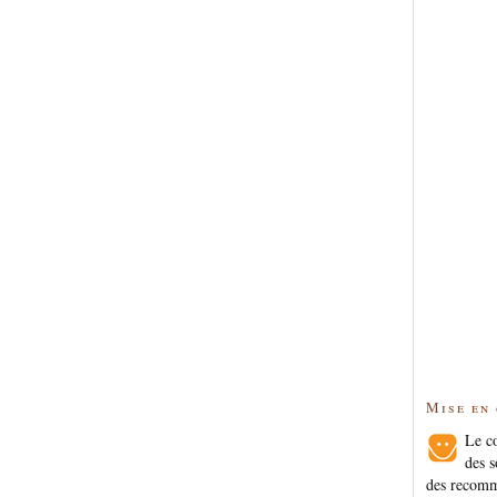
Mise en
Le co
des s
des recomm