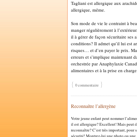
Tagliani est allergique aux arachid
allergique, même.
Son mode de vie le contraint à be
manger régulièrement à l’extérieur
il à gérer de façon sécuritaire ses 
conditions? Il admet qu’il lui est a
risques… et d’en payer le prix. Mai
erreurs et s’implique maintenant
orchestrée par Anaphylaxie Canada 
alimentaires et à la prise en charg
{
}
0 commentaire
Reconnaître l’allergène
Votre jeune enfant peut nommer l’alime
il est allergique? Excellent! Mais peut-il
reconnaître? C’est très important, pour 
sécurité! Montrez-lui une photo ou une