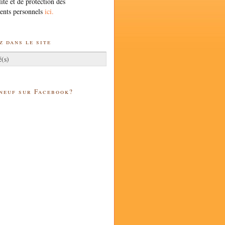
lité et de protection des
ents personnels
ici.
 dans le site
 neuf sur Facebook?