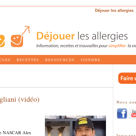
Déjouer les allergies
CLES
RECETTES
RESSOURCES
JOINDRE
liani (vidéo)
Nous so
t de NASCAR Alex
Infolet