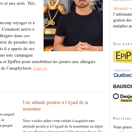
es et aux noix. Très
Abonnez-v
l’informati
gestion des
aucoup voyager et à
maladies at
. Comment arrive-t-
allergies dans ces
rrivé de prendre des
Nos par
s il a appris de ses
 dans une campagne
et EpiPen pour sensibiliser les jeunes aux allergies
e de l’anaphylaxie.
Lire >>
Une attitude positive à l’égard de la
nourriture
nt auquel
Politiqu
 le
Vous voulez aider votre enfant à acquérir une
sa propre
attitude positive à l’égard de la nourriture en dépit
Vous pouvez
de ses allergies alimentaires? Une bonne façon d’y