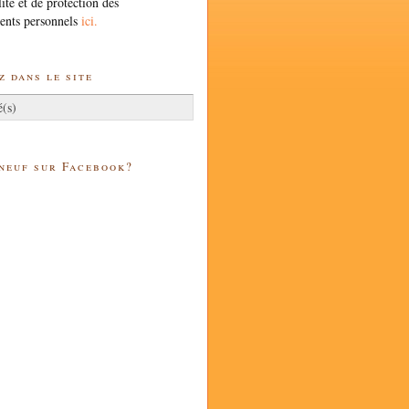
lité et de protection des
ents personnels
ici.
 dans le site
 neuf sur Facebook?