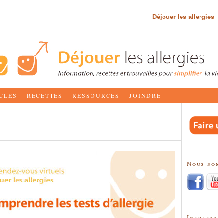
Déjouer les allergies
CLES
RECETTES
RESSOURCES
JOINDRE
Nous so
Infolet