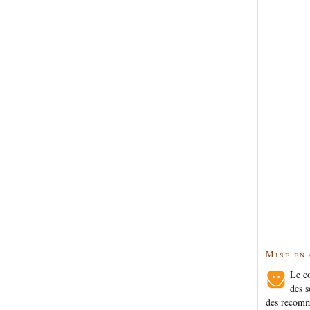
Mise en
Le co
des s
des recomm