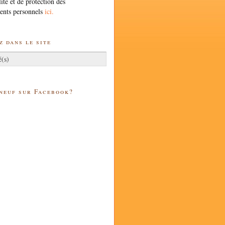
lité et de protection des
ents personnels
ici.
 dans le site
 neuf sur Facebook?