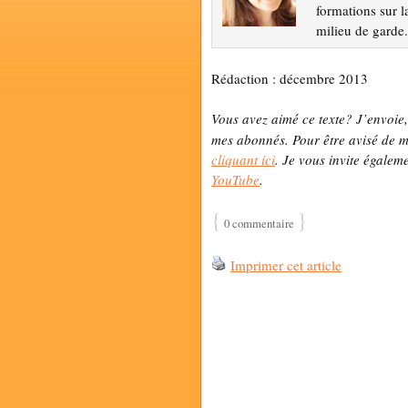
formations sur l
milieu de garde
Rédaction : décembre 2013
Vous avez aimé ce texte? J’envoie
mes abonnés. Pour être avisé de me
cliquant ici
. Je vous invite égalem
YouTube
.
{
}
0 commentaire
Imprimer cet article