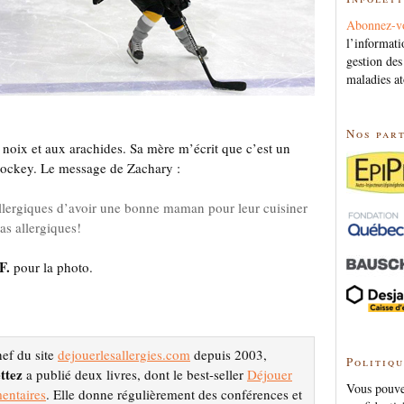
Abonnez-v
l’informati
gestion des
maladies at
Nos par
x noix et aux arachides. Sa mère m’écrit que c’est un
hockey. Le message de Zachary :
 allergiques d’avoir une bonne maman pour leur cuisiner
as allergiques!
F.
pour la photo.
hef du site
dejouerlesallergies.com
depuis 2003,
Politiqu
ttez
a publié deux livres, dont le best-seller
Déjouer
Vous pouvez
mentaires
. Elle donne régulièrement des conférences et