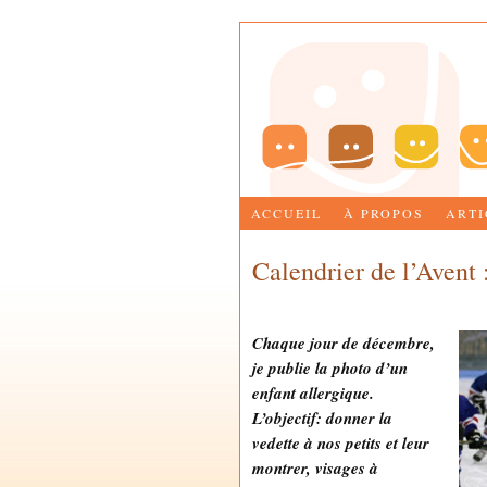
ACCUEIL
À PROPOS
ARTI
Calendrier de l’Avent 
by
MARIE-JOSÉE BETTEZ
Chaque jour de décembre,
je publie la photo d’un
enfant allergique.
L’objectif: donner la
vedette à nos petits et leur
montrer, visages à