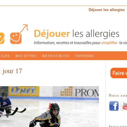
Déjouer les allergies
CLES
RECETTES
RESSOURCES
JOINDRE
: jour 17
Nous so
Infolet