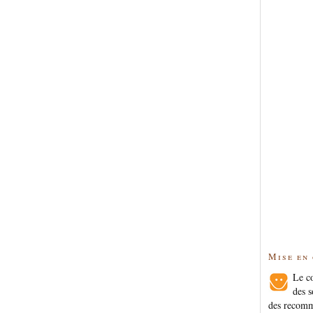
Mise en
Le co
des s
des recomm