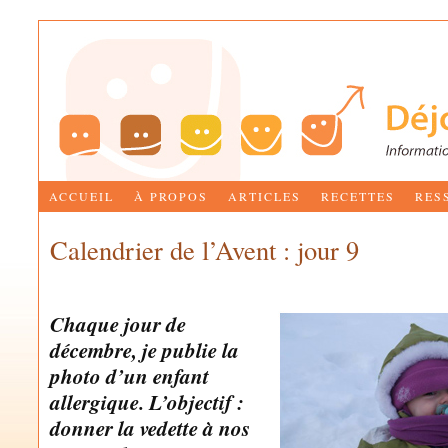
ACCUEIL
À PROPOS
ARTICLES
RECETTES
RES
Calendrier de l’Avent : jour 9
by
MARIE-JOSÉE BETTEZ
Chaque jour de
décembre, je publie la
photo d’un enfant
allergique. L’objectif :
donner la vedette à nos