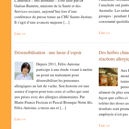
L’annonce – très attendue – a été faite par Dr
l’arachide ont part
Gaétan Barrette, ministre de la Santé et des
Australie. Les enfan
Services sociaux, aujourd’hui lors d’une
groupes : pendant 1
conférence de presse tenue au CHU Sainte-Justine.
consommé quotidi
Il s’agit d’une avancée majeure […]
Lire >>
Lire >>
Désensibilisation : une lueur d’espoir
Des herbes chino
réactions allergi
Depuis 2011, Félix-Antoine
participe à une étude visant à mettre
Aux É
au point un traitement pour
monde
désensibiliser les personnes
tente
allergiques au lait de vache. Son histoire est une
perso
source d’espoir pour tous ceux et celles qui sont
aliment (le plus sou
aux prises avec des allergies alimentaires. Par
façon que celles-ci
Marie-France Fecteau et Pascal Bourque Notre fils,
tolérer des doses as
Félix-Antoine, a treize ans et […]
résultats sont prom
employée n’est pas 
Lire >>
Lire >>