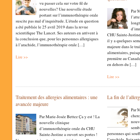
vu passer cela sur votre fil de
nouvelles? Une nouvelle étude
Par M
portant sur l’immunothérapie orale
l’att
suscite pas mal d’inquiétude. L’étude en question
long
a été publiée le 25 avril 2019 dans la revue
d’im
scientifique The Lancet. Ses auteurs en arrivent à
CHU Sainte-Justine 
la conclusion que, pour les personnes allergiques
il y a quelques sem
à l’arachide, l’immunothérapie orale […]
majeure dans le tra
alimentaires, puisqu
Lire >>
première au Canada 
en dehors du […]
Lire >>
Traitement des allergies alimentaires : une
La fin de l’aller
avancée majeure
Par M
cherc
Par Marie-Josée Bettez Ça y est ! La
nouve
nouvelle clinique
sembl
d’immunothérapie orale du CHU
personnes qui souff
Sainte-Justine a ouvert ses portes !
l’arachide. Soixant