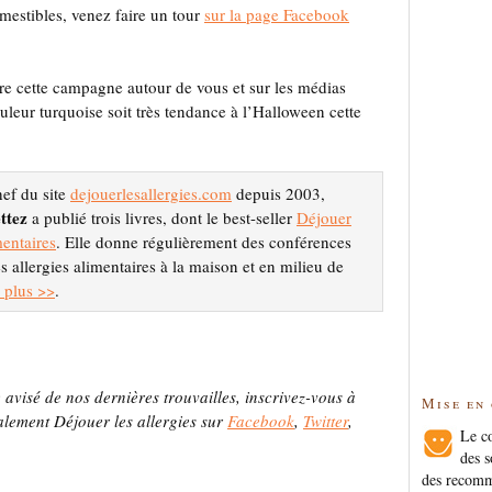
mestibles, venez faire un tour
sur la page Facebook
ître cette campagne autour de vous et sur les médias
uleur turquoise soit très tendance à l’Halloween cette
hef du site
dejouerlesallergies.com
depuis 2003,
ttez
a publié trois livres, dont le best-seller
Déjouer
mentaires
. Elle donne régulièrement des conférences
es allergies alimentaires à la maison et en milieu de
 plus >>
.
 avisé de nos dernières trouvailles, inscrivez-vous à
Mise en
alement Déjouer les allergies sur
Facebook
,
Twitter
,
Le co
des s
des recomm