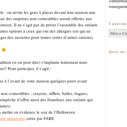
confidentia
renseignem
le : on invite les gens à placer devant leur maison une
que des surprises non comestibles seront offertes aux
Cherchez
lloween. Il ne s’agit pas de priver l’ensemble des enfants
autres options à ceux qui ont des allergies (ou qui ne
er des sucreries pour toutes sortes d’autres raisons).
.
Quoi de
adition (si on peut dire) s’implante lentement mais
? Pour participer, il s’agit :
ise à l’avant de votre maison quelques jours avant
 non comestibles : crayons, sifflets, balles, bagues,
 empêche d’offrir aussi des friandises aux enfants qui
taires)
a mettre en évidence le soir de l’Halloween
arte interactive
créée par FARE