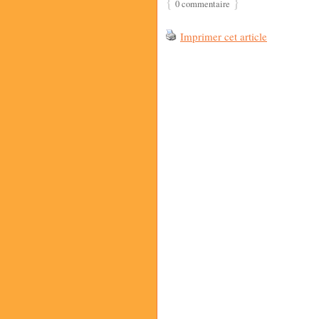
{
}
0 commentaire
Imprimer cet article