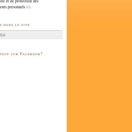
lité et de protection des
ents personnels
ici.
 dans le site
 neuf sur Facebook?