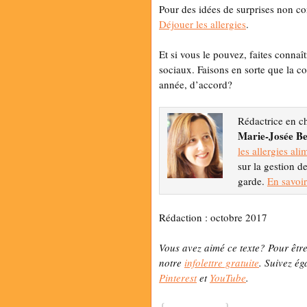
Pour des idées de surprises non co
Déjouer les allergies
.
Et si vous le pouvez, faites conna
sociaux. Faisons en sorte que la co
année, d’accord?
Rédactrice en c
Marie-Josée Be
les allergies ali
sur la gestion d
garde.
En savoir
Rédaction : octobre 2017
Vous avez aimé ce texte? Pour être
notre
infolettre gratuite
. Suivez ég
Pinterest
et
YouTube
.