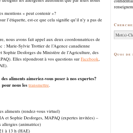
 de désigner les allergènes autrement que par leurs noms
confidentia
renseignem
des mentions « peut contenir »?
ur l’étiquette, est-ce que cela signifie qu’il n’y a pas de
Cherchez
core, nous avons fait appel aux deux coordonnatrices de
c : Marie-Sylvie Trottier de l’Agence canadienne
t Sophie Desforges du Ministère de l’Agriculture, des
Quoi de
APAQ). Elles répondront à vos questions sur
Facebook
,
HAE).
e des aliments aimeriez-vous poser à nos expertes?
 pour nous les
transmettre
.
es aliments (rendez-vous virtuel)
CIA et Sophie Desforges, MAPAQ (expertes invitées) –
 allergies (animatrice)
021 à 13 h (HAE)