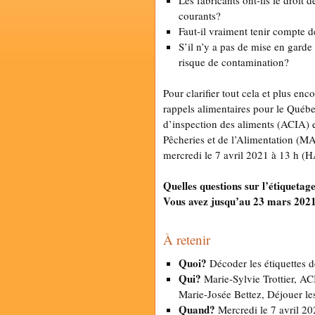
Les fabricants ont-ils le droit
courants?
Faut-il vraiment tenir compte 
S’il n’y a pas de mise en garde s
risque de contamination?
Pour clarifier tout cela et plus en
rappels alimentaires pour le Québe
d’inspection des aliments (ACIA) e
Pêcheries et de l’Alimentation (M
mercredi le 7 avril 2021 à 13 h (
Quelles questions sur l’étiquetag
Vous avez jusqu’au 23 mars 2021
À retenir
Quoi?
Décoder les étiquettes d
Qui?
Marie-Sylvie Trottier, A
Marie-Josée Bettez, Déjouer les
Quand?
Mercredi le 7 avril 2