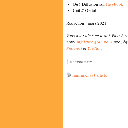
Où?
Diffusion sur
Facebook
Coût?
Gratuit
Rédaction : mars 2021
Vous avez aimé ce texte? Pour être
notre
infolettre gratuite
. Suivez ég
Pinterest
et
YouTube
.
{
}
0 commentaire
Imprimer cet article