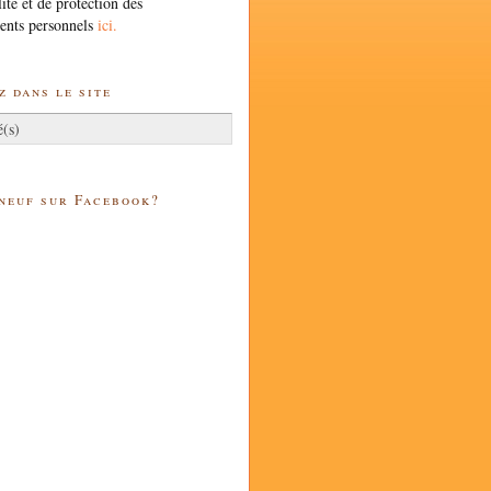
lité et de protection des
ents personnels
ici.
 dans le site
 neuf sur Facebook?