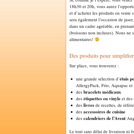
18h30 et 20h, vous aurez l’opportu
et d’acheter les produits en vente s
sera également l’occasion de jaser,
dans un cadre agréable, en prenan
(boissons non incluses). Nous ne 
alimentaires!
Des produits pour simplifier 
Sur place, vous trouverez :
étuis p
une grande sélection d’
AllergyPack, Frio, Aquapac et
bracelets médicaux
des
étiquettes en vinyle
des
et des
livres
des
de recettes, de référ
accessoires de cuisine
des
calendriers de l’Avent
des
Ang
Le tout sans délai de livraison ni f