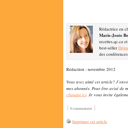
Rédactrice en c
Marie-Josée Be
recettes.qc.ca e
best-seller
Déjou
des conférences 
Rédaction : novembre 2012
Vous avez aimé cet article? J’envo
mes abonnés. Pour être avisé de me
cliquant ici
. Je vous invite égalem
{
}
0 commentaire
Imprimer cet article