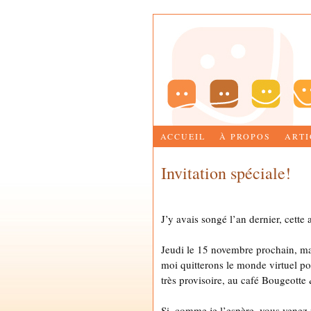
ACCUEIL
À PROPOS
ARTI
Invitation spéciale!
by
MARIE-JOSÉE BETTEZ
J’y avais songé l’an dernier, cette a
Jeudi le 15 novembre prochain, ma
moi quitterons le monde virtuel p
très provisoire, au café Bougeotte
Si, comme je l’espère, vous venez 