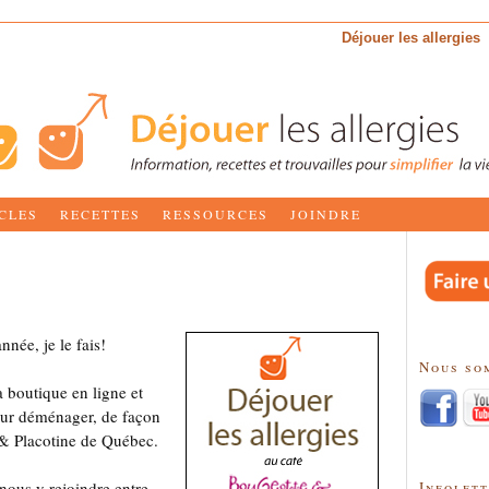
Déjouer les allergies
CLES
RECETTES
RESSOURCES
JOINDRE
nnée, je le fais!
Nous so
 boutique en ligne et
our déménager, de façon
 & Placotine de Québec.
Infolet
nous y rejoindre entre