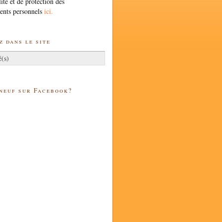
lité et de protection des
ents personnels
ici.
 dans le site
 neuf sur Facebook?