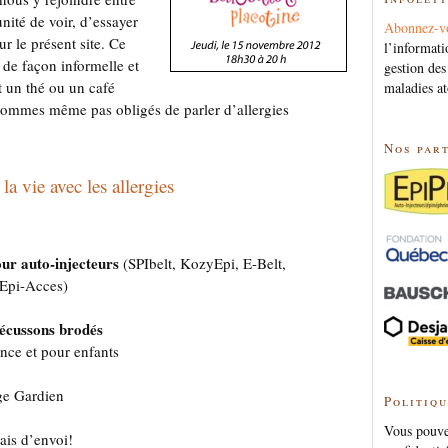
nité de voir, d’essayer
Abonnez-v
ur le présent site. Ce
l’informati
 de façon informelle et
gestion des
t un thé ou un café
maladies at
sommes même pas obligés de parler d’allergies
Nos par
la vie avec les allergies
our auto-injecteurs
(SPIbelt, KozyEpi, E-Belt,
 Epi-Acces)
écussons brodés
ence et pour enfants
e Gardien
Politiqu
Vous pouvez
rais d’envoi!