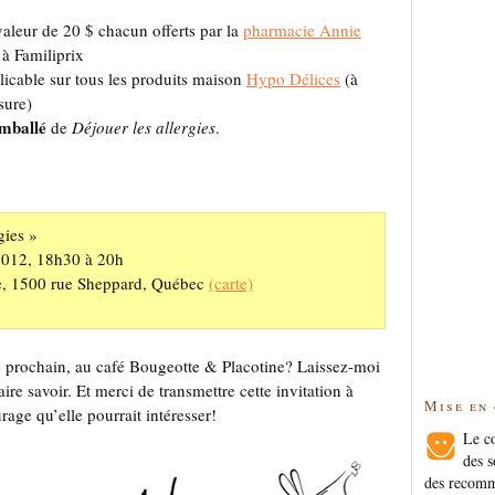
aleur de 20 $ chacun offerts par la
pharmacie Annie
 à Familiprix
icable sur tous les produits maison
Hypo Délices
(à
sure)
emballé
de
Déjouer les allergies
.
gies »
2012, 18h30 à 20h
e, 1500 rue Sheppard, Québec
(carte)
 prochain, au café Bougeotte & Placotine? Laissez-moi
ire savoir. Et merci de transmettre cette invitation à
Mise en
rage qu’elle pourrait intéresser!
Le co
des s
des recomm