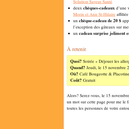
Solution Saveur Santé
chèques-cadeaux
deux
d’une v
Morin et Ann St-Hilaire
affiliée
chèque-cadeau de 20 $
un
appl
l’exception des gâteaux sur me
cadeau surprise joliment 
un
À retenir
Quoi?
Soirée « Déjouer les aller
Quand?
Jeudi, le 15 novembre 
Où?
Café Bougeotte & Placotin
Coût?
Gratuit
Alors? Serez-vous, le 15 novembre
un mot sur cette page pour me le fa
toutes les personnes de votre entou