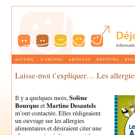
ACCUEIL
À PROPOS
ARTICLES
RECETTES
RES
Laisse-moi t’expliquer… Les allergie
by
MARIE-JOSÉE BETTEZ
Solène
Il y a quelques mois,
Bourque
Martine Desautels
et
m’ont contactée. Elles rédigeaient
un ouvrage sur les allergies
alimentaires et désiraient citer une