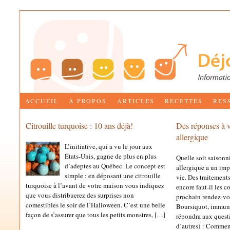
ACCUEIL
À PROPOS
ARTICLES
RECETTES
RES
Citrouille turquoise : 10 ans déjà!
Des réponses à vo
allergique
L’initiative, qui a vu le jour aux
États-Unis, gagne de plus en plus
Quelle soit saisonni
d’adeptes au Québec. Le concept est
allergique a un imp
simple : en déposant une citrouille
vie. Des traitemen
turquoise à l’avant de votre maison vous indiquez
encore faut-il les c
que vous distribuerez des surprises non
prochain rendez-vou
comestibles le soir de l’Halloween. C’est une belle
Boursiquot, immun
façon de s’assurer que tous les petits monstres, […]
répondra aux questi
d’autres) : Comment