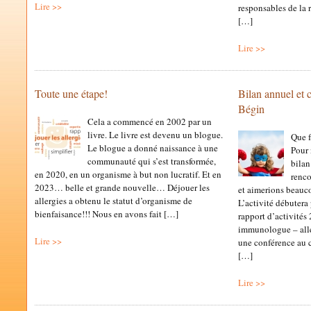
Lire >>
responsables de la 
[…]
Lire >>
Toute une étape!
Bilan annuel et 
Bégin
Cela a commencé en 2002 par un
livre. Le livre est devenu un blogue.
Que f
Le blogue a donné naissance à une
Pour 
communauté qui s’est transformée,
bilan
en 2020, en un organisme à but non lucratif. Et en
renco
2023… belle et grande nouvelle… Déjouer les
et aimerions beauco
allergies a obtenu le statut d’organisme de
L’activité débutera 
bienfaisance!!! Nous en avons fait […]
rapport d’activités
immunologue – alle
Lire >>
une conférence au c
[…]
Lire >>