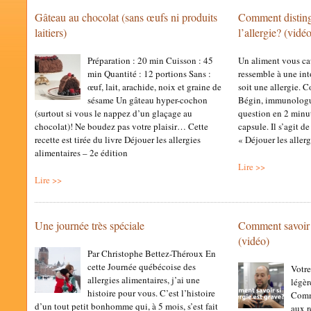
Gâteau au chocolat (sans œufs ni produits
Comment distingu
laitiers)
l’allergie? (vidé
Préparation : 20 min Cuisson : 45
Un aliment vous cau
min Quantité : 12 portions Sans :
ressemble à une in
œuf, lait, arachide, noix et graine de
soit une allergie. 
sésame Un gâteau hyper-cochon
Bégin, immunologue
(surtout si vous le nappez d’un glaçage au
question en 2 minu
chocolat)! Ne boudez pas votre plaisir… Cette
capsule. Il s’agit d
recette est tirée du livre Déjouer les allergies
« Déjouer les aller
alimentaires – 2e édition
Lire >>
Lire >>
Une journée très spéciale
Comment savoir s
(vidéo)
Par Christophe Bettez-Théroux En
cette Journée québécoise des
Votre
allergies alimentaires, j’ai une
légèr
histoire pour vous. C’est l’histoire
Comme
d’un tout petit bonhomme qui, à 5 mois, s’est fait
aux r