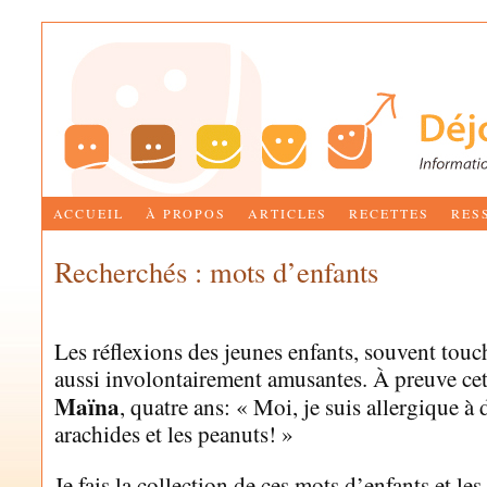
ACCUEIL
À PROPOS
ARTICLES
RECETTES
RES
Recherchés : mots d’enfants
by
MARIE-JOSÉE BETTEZ
Les réflexions des jeunes enfants, souvent touc
aussi involontairement amusantes. À preuve cet
Maïna
, quatre ans: « Moi, je suis allergique à 
arachides et les peanuts! »
Je fais la collection de ces mots d’enfants et le