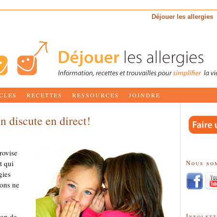
Déjouer les allergies
CLES
RECETTES
RESSOURCES
JOINDRE
n discute en direct!
rovise
Nous so
t qui
gies
ions ne
Infolet
ion de