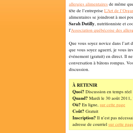
allergies alimentaires
de même qu
tête de l’entreprise
L’Art de l’Orga
alimentaires se joindront à moi po
Sarah Dutilly
, nutritionniste et c
l’
Association québécoise des allerg
Que vous soyez novice dans l’art de
que vous soyez aguerri, je vous in
événement (gratuit) en direct. Il n
conversation à bâtons rompus. Vos 
discussion.
À RETENIR
Quoi?
Discussion en temps réel «
Quand?
Mardi le 30 août 2011,
Où?
En ligne,
sur cette page
Coût?
Gratuit
Inscription?
Il n’est pas nécessa
adresse de courriel
sur cette pag