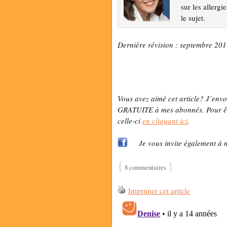
sur les allergi
le sujet.
Dernière révision : septembre 20
Vous avez aimé cet article? J’env
GRATUITE à mes abonnés. Pour être
celle-ci
en cliquant ici
.
Je vous invite également à 
{
}
8 commentaires
Imprimer cet article