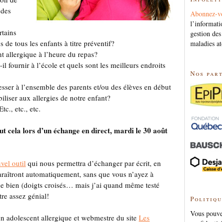
 des
Abonnez-v
l’informati
rtains
gestion des
s de tous les enfants à titre préventif?
maladies at
ant allergique à l’heure du repas?
l fournir à l’école et quels sont les meilleurs endroits
Nos par
esser à l’ensemble des parents et/ou des élèves en début
iliser aux allergies de notre enfant?
tc., etc., etc.
ut cela lors d’un échange en direct, mardi le 30 août
vel outil
qui nous permettra d’échanger par écrit, en
raîtront automatiquement, sans que vous n’ayez à
onne bien (doigts croisés… mais j’ai quand même testé
tre assez génial!
Politiqu
Vous pouvez
’un adolescent allergique et webmestre du site
Les