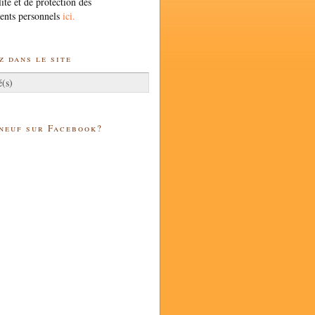
lité et de protection des
ents personnels
ici.
 dans le site
 neuf sur Facebook?